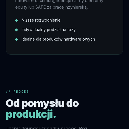
hardware'u, chmurę, licencje) a my bierzemy
equity lub SAFE za pracę inżynierską.
Niższe rozwodnienie
Indywidualny podział na fazy
Idealne dla produktów hardware'owych
// PROCES
Od pomysłu do
produkcji.
Jasny, founder-friendly proces. Bez