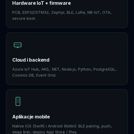
Hardware IoT + firmware
PCB, ESP32/STM32, Zephyr, BLE, LoRa, NB-IoT, OTA,
secure boot.
Cloud i backend
Azure IoT Hub, AKS, .NET, Node.js, Python, PostgreSQL,
Cosmos DB, Event Grid.
Aplikacje mobile
Native iOS (Swift) i Android (Kotlin). BLE pairing, push,
deep linki, deploy App Store / Play.