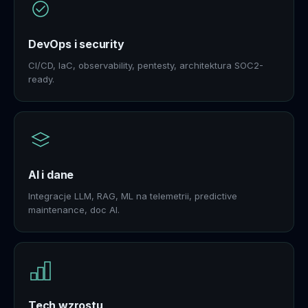
DevOps i security
CI/CD, IaC, observability, pentesty, architektura SOC2-
ready.
AI i dane
Integracje LLM, RAG, ML na telemetrii, predictive
maintenance, doc AI.
Tech wzrostu