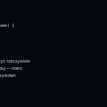
ame) {

zyć rzeczywiste
duj — mierz
 wywołań