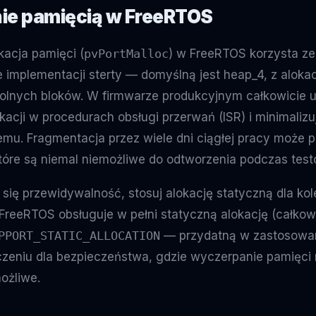
ie pamięcią w FreeRTOS
acja pamięci (
pvPortMalloc
) w FreeRTOS korzysta ze 
 implementacji sterty — domyślną jest heap_4, z alokac
 wolnych bloków. W firmwarze produkcyjnym całkowicie u
acji w procedurach obsługi przerwań (ISR) i minimalizu
ystemu. Fragmentacja przez wiele dni ciągłej pracy moż
 które są niemal niemożliwe do odtworzenia podczas test
 się przewidywalność, stosuj alokację statyczną dla ko
FreeRTOS obsługuje w pełni statyczną alokację (całkowi
PPORT_STATIC_ALLOCATION
— przydatną w zastosowa
eniu dla bezpieczeństwa, gdzie wyczerpanie pamięci
ożliwe.