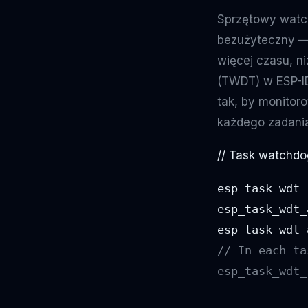
Sprzętowy watch
bezużyteczny — 
więcej czasu, n
(TWDT) w ESP-ID
tak, by monitoro
każdego zadani
// Task watchdog
esp_task_wdt_
esp_task_wdt_
// In each ta
esp_task_wdt_