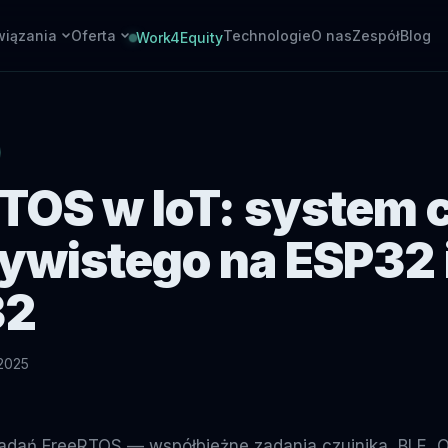
iązania
Oferta
Technologie
O nas
Zespół
Blog
Work4Equity
Chmura
Hardware
Backendy Azure
Urządzenia embedded + projekt PCB
Agenty AI
Montaż PCB
Automatyzacja zadań
SMT i THT, prototyp do serii
TOS w IoT: system 
Integracje
ERP, PMS, płatności, API
ywistego na ESP32 
DevOps
CI/CD, cloud ops
32
 2025
dań FreeRTOS — współbieżne zadania czujnika, BLE, 