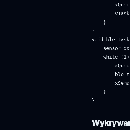
        xQueu
        vTask
    }

}

void ble_task
    sensor_da
    while (1) 
        xQueu
        ble_t
        xSema
    }

}
Wykrywani