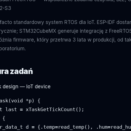
32-S3
facto standardowy system RTOS dla IoT. ESP-IDF dost
ycznie; STM32CubeMX generuje integrację z FreeRTO
nia firmware, który przetrwa 3 lata w produkcji, od tak
aboratorium.
ura zadań
k design — IoT device
ask(void *p) {

t last = xTaskGetTickCount();

{

r_data_t d = {.temp=read_temp(), .hum=read_hu