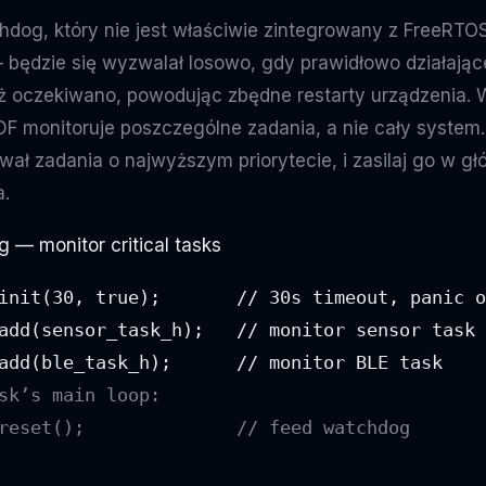
dog, który nie jest właściwie zintegrowany z FreeRTOS,
będzie się wyzwalał losowo, gdy prawidłowo działając
iż oczekiwano, powodując zbędne restarty urządzenia.
F monitoruje poszczególne zadania, a nie cały system.
wał zadania o najwyższym priorytecie, i zasilaj go w głó
a.
 — monitor critical tasks
init(30, true);       // 30s timeout, panic o
add(sensor_task_h);   // monitor sensor task

sk’s main loop:

reset();              // feed watchdog