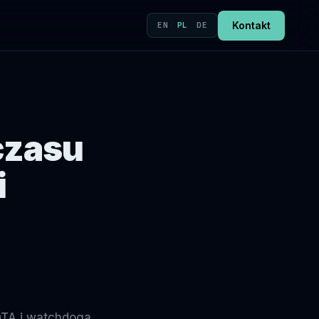
Kontakt
EN
/
PL
/
DE
czasu
i
OTA i watchdoga