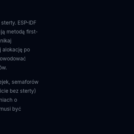
sterty. ESP-IDF
ją metodą first-
nikaj
j alokację po
e powodować
ów.
lejek, semaforów
cie bez sterty)
niach o
 musi być