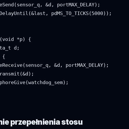
eSend(sensor_q, &d, portMAX_DELAY);

DelayUntil(&last, pdMS_TO_TICKS(5000));

(void *p) {

ta_t d;

{

eReceive(sensor_q, &d, portMAX_DELAY);

ransmit(&d);

phoreGive(watchdog_sem);

e przepełnienia stosu