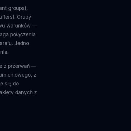
nt groups),
ffers). Grupy
tawu warunków —
laga połączenia
ware'u. Jedno
nia.
e z przerwań —
rumieniowego, z
je się do
akiety danych z