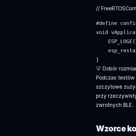
// FreeRTOSConf
#define confi
void vApplica
    ESP_LOGE(
    esp_resta
}
💡 Dobór rozmia
Podczas testów
szczytowe zużyc
przy rzeczywist
zwrotnych BLE.
Wzorce ko