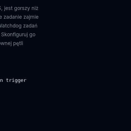
 jest gorszy niż
e zadanie zajmie
 Watchdog zadań
 Skonfiguruj go
wnej pętli
n trigger
