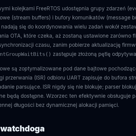
mi kolejkami FreeRTOS udostępnia grupy zdarzeń (eve
iowe (stream buffers) i bufory komunikatów (message bu
e nadają się do koordynowania wielu zadań wokół zes
ania OTA, które czeka, aż zostaną ustawione zarówno f
a synchronizacji czasu, zanim pobierze aktualizację firm
ntGroupWaitBits()
zastępuje złożoną pętlę odpytywa
niowe są zoptymalizowane pod dane bajtowe pochodząc
gi przerwania (ISR) odbioru UART zapisuje do bufora st
danie parsujące. ISR nigdy się nie blokuje; parser bloku
e będą dostępne. Wzorzec ten efektywnie obsługuje p
ennej długości bez dynamicznej alokacji pamięci.
a watchdoga