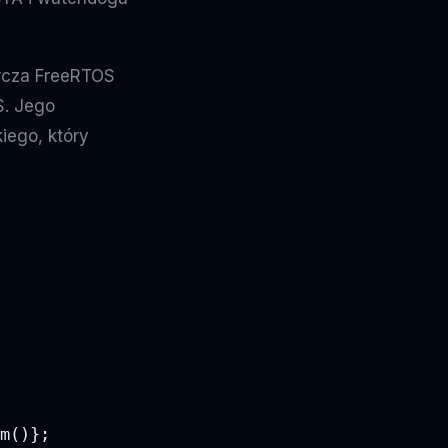
arcza FreeRTOS
S. Jego
iego, który
m()};
