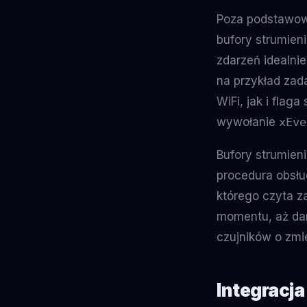
Poza podstawowy
bufory strumien
zdarzeń idealni
na przykład zad
WiFi, jak i flag
wywołanie
xEve
Bufory strumie
procedura obsłu
którego czyta za
momentu, aż dan
czujników o zmi
Integracj