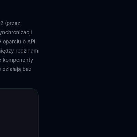
2 (przez
ynchronizacji
w oparciu o API
między rodzinami
ne komponenty
 działają bez