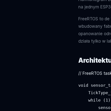
na jednym ESP
FreeRTOS to de 
wbudowany fabr
opanowanie odróż
działa tylko w l
Architekt
// FreeRTOS tas
void sensor_t
    TickType_
    while (1) 
        senso