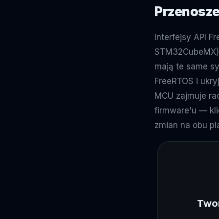
Przenosze
Interfejsy API 
STM32CubeMX). T
mają te same syg
FreeRTOS i ukry
MCU zajmuje rac
firmware'u — kl
zmian na obu pl
Twor