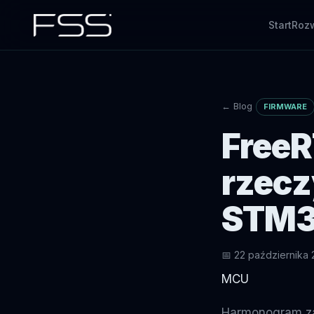
Start
Rozw
IoT
Przegląd
Urządzenia + firmware
Cała oferta FSS
AI
Software
← Blog
FIRMWARE
ML, anomalie, dok.
Aplikacje, chmura, AI i dane
FreeR
Codex
AI dla engineeringu
rzecz
QA i testy
Quality engineering
STM
📅 22 października
MCU
Harmonogram za