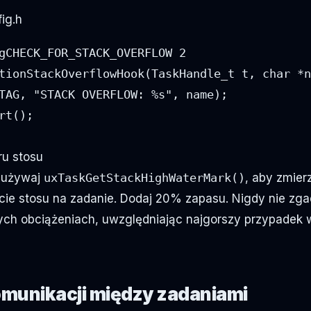
ig.h
gCHECK_FOR_STACK_OVERFLOW 2

tionStackOverflowHook(TaskHandle_t t, char *n
TAG, "STACK OVERFLOW: %s", name);

rt();

ru stosu
 używaj
uxTaskGetStackHighWaterMark()
, aby zmier
ie stosu na zadanie. Dodaj 20% zapasu. Nigdy nie zga
ych obciążeniach, uwzględniając najgorszy przypadek
munikacji między zadaniami