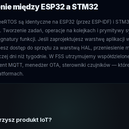
nie między ESP32 a STM32
FreeRTOS są identyczne na ESP32 (przez ESP-IDF) i STM3
worzenie zadań, operacje na kolejkach i prymitywy s
natury funkcji. Jeśli zaprojektujesz warstwę aplikacji 
jesz dostęp do sprzętu za warstwą HAL, przeniesienie 
zej dni niż tygodnie. W FSS utrzymujemy współdzielo
ient MQTT, menedżer OTA, sterowniki czujników — które
atformach.
zysz produkt IoT?